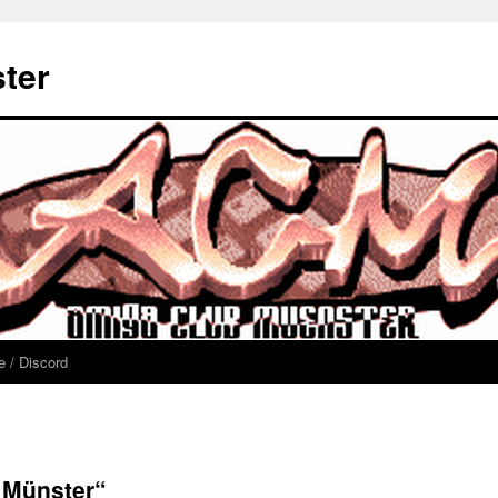
ter
te / Discord
 Münster“