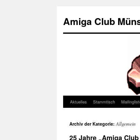
Zum
Inhalt
Amiga Club Müns
springen
Aktuelles
Stammtisch
Mailinglis
Allgemein
Archiv der Kategorie:
25 Jahre „Amiga Club