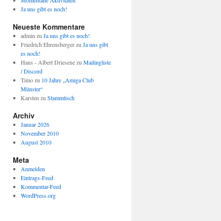
Momentane Aktivitäten
Ja uns gibt es noch!
Neueste Kommentare
admin
zu
Ja uns gibt es noch!
Friedrich Ehrensberger
zu
Ja uns gibt
es noch!
Hans - Albert Driesene
zu
Mailingliste
/ Discord
Timo
zu
10 Jahre „Amiga Club
Münster“
Karsten
zu
Stammtisch
Archiv
Januar 2026
November 2010
August 2010
Meta
Anmelden
Eintrags-Feed
Kommentar-Feed
WordPress.org