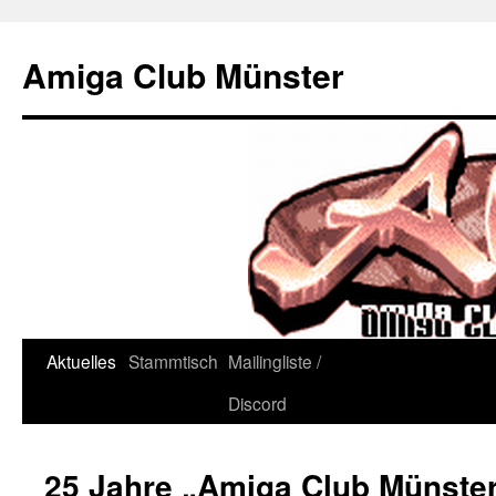
Zum
Inhalt
Amiga Club Münster
springen
Aktuelles
Stammtisch
Mailingliste /
Discord
25 Jahre „Amiga Club Münste